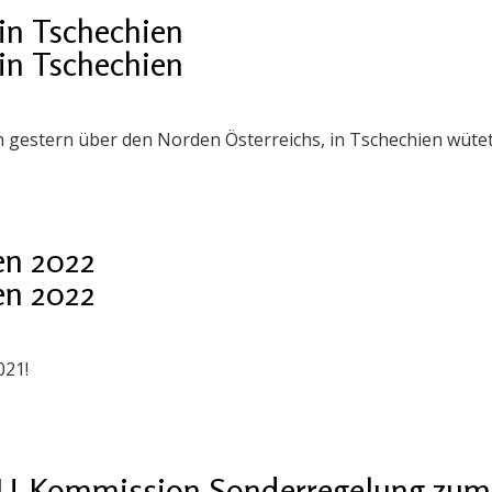
in Tschechien
in Tschechien
 gestern über den Norden Österreichs, in Tschechien wüte
en 2022
en 2022
021!
EU-Kommission Sonderregelung zum S