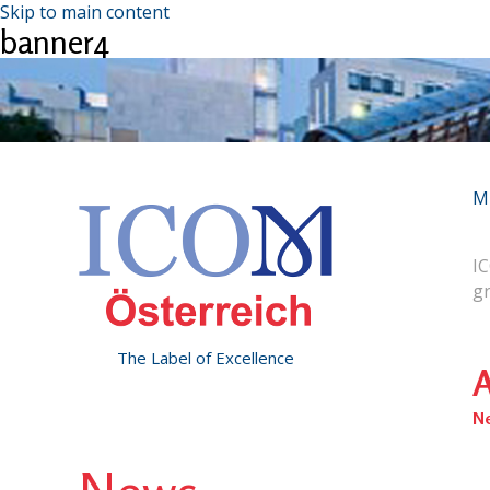
Skip to main content
banner4
M
IC
g
The Label of Excellence
A
N