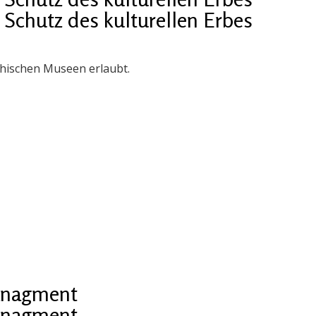
chutz des kulturellen Erbes
chischen Museen erlaubt.
managment
managment