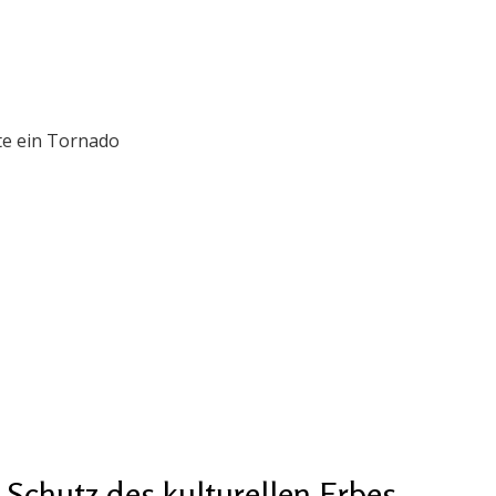
te ein Tornado
chutz des kulturellen Erbes