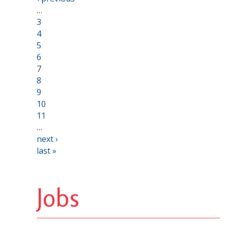
…
3
4
5
6
7
8
9
10
11
…
next ›
last »
Jobs