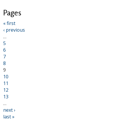
Pages
« first
‹ previous
…
5
6
7
8
9
10
11
12
13
…
next ›
last »