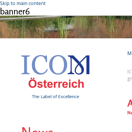
Skip to main content
banner6
M
IC
g
The Label of Excellence
A
N