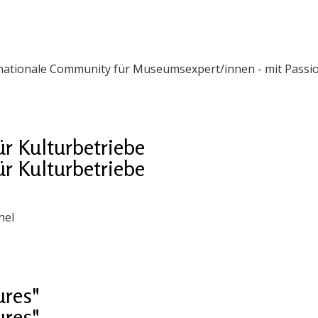
ernationale Community für Museumsexpert/innen - mit Passi
ür Kulturbetriebe
ür Kulturbetriebe
hel
ures"
ures"