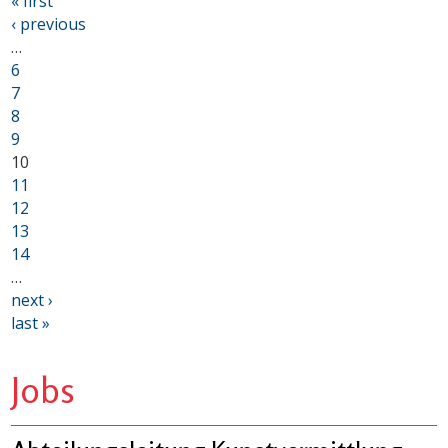
« first
‹ previous
…
6
7
8
9
10
11
12
13
14
…
next ›
last »
Jobs