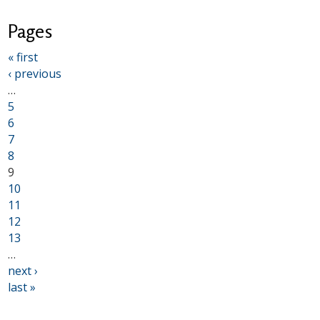
Pages
« first
‹ previous
…
5
6
7
8
9
10
11
12
13
…
next ›
last »