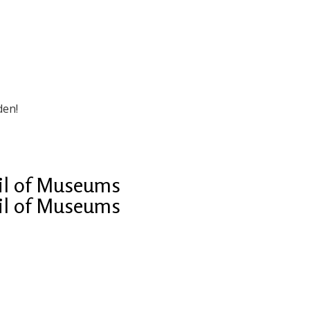
den!
cil of Museums
cil of Museums