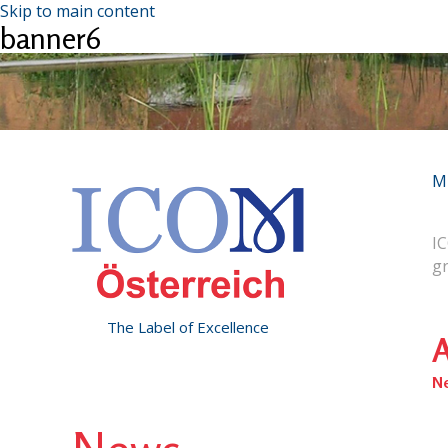
Skip to main content
banner6
M
IC
g
The Label of Excellence
A
N