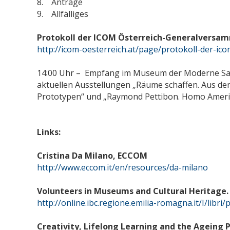
8. Anträge
9. Allfälliges
Protokoll der ICOM Österreich-Generalversa
http://icom-oesterreich.at/page/protokoll-der-icom
14:00 Uhr – Empfang im Museum der Moderne Sal
aktuellen Ausstellungen „Räume schaffen. Aus den
Prototypen“ und „Raymond Pettibon. Homo Ameri
Links:
Cristina Da Milano, ECCOM
http://www.eccom.it/en/resources/da-milano
Volunteers in Museums and Cultural Heritage
http://online.ibc.regione.emilia-romagna.it/I/libr
Creativity, Lifelong Learning and the Ageing 