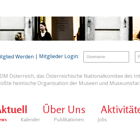
| Mitglieder Login:
itglied Werden
OM Österreich, das Österreichische Nationalkomitee des Int
rößte heimische Organisation der Museen und Museumsfach
ktuell
Über Uns
Aktivität
ews
Kalender
Publikationen
Jobs