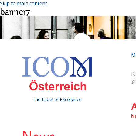
Skip to main content
banner7
M
IC
g
The Label of Excellence
A
N