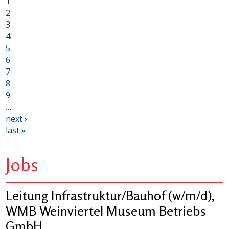
1
2
3
4
5
6
7
8
9
…
next ›
last »
Jobs
Leitung Infrastruktur/Bauhof (w/m/d),
WMB Weinviertel Museum Betriebs
GmbH