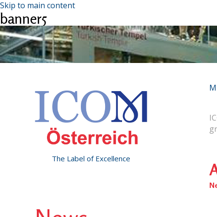
Skip to main content
banner5
M
IC
g
The Label of Excellence
A
N