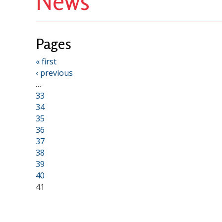
News
Pages
« first
‹ previous
…
33
34
35
36
37
38
39
40
41