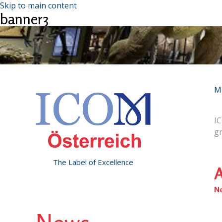
Skip to main content
banner3
M
IC
g
The Label of Excellence
A
N