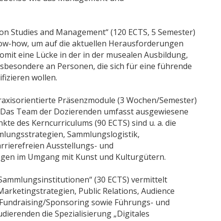
ion Studies and Management“ (120 ECTS, 5 Semester)
Know-how, um auf die aktuellen Herausforderungen
omit eine Lücke in der in der musealen Ausbildung,
nsbesondere an Personen, die sich für eine führende
fizieren wollen.
raxisorientierte Präsenzmodule (3 Wochen/Semester)
. Das Team der Dozierenden umfasst ausgewiesene
te des Kerncurriculums (90 ECTS) sind u. a. die
ungsstrategien, Sammlungslogistik,
rierefreien Ausstellungs- und
agen im Umgang mit Kunst und Kulturgütern.
ammlungsinstitutionen“ (30 ECTS) vermittelt
arketingstrategien, Public Relations, Audience
 Fundraising/Sponsoring sowie Führungs- und
ierenden die Spezialisierung „Digitales