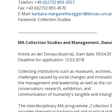
Telefon:
+43 (0)2732 893-2557
Fax: +43 (0)2732 893-4570
E-Mail:
barbara-margarethe.eggert@donau-uni.ac
Facebook: Collection Studies
_____________________________________________
MA Collection Studies and Management, Danub
Krems an der Donau (Austria), Start date: 09.04.20
Deadline for application: 12.03.2018
Collecting institutions such as museums, archives,
challenges caused by social changes and innovati
the management and leadership as well as the core t
conservation, research, exhibition, and
communication of humanity's tangible and intangi
The interdisciplinary MA-programme „Collection 
provides theoretical background and practical skill