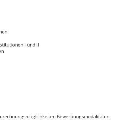
nen
tutionen I und II
en
 Anrechnungsmöglichkeiten Bewerbungsmodalitäten: