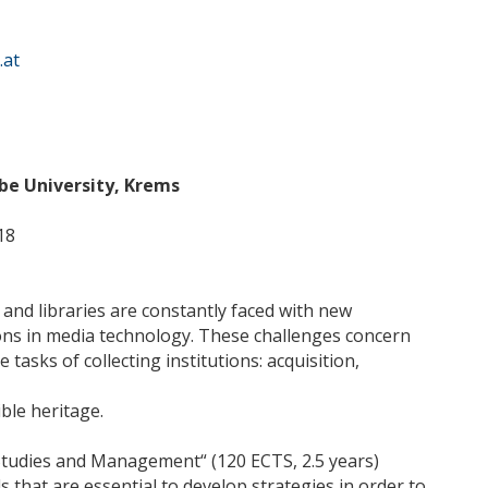
.at
e University, Krems
18
 and libraries are constantly faced with new
ons in media technology. These challenges concern
asks of collecting institutions: acquisition,
ble heritage.
Studies and Management“ (120 ECTS, 2.5 years)
s that are essential to develop strategies in order to