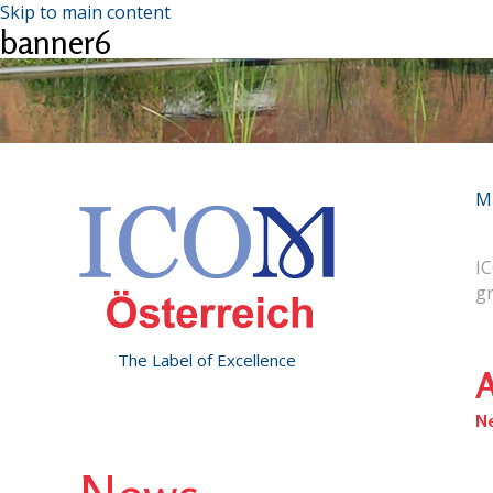
Skip to main content
banner6
M
IC
g
The Label of Excellence
A
N