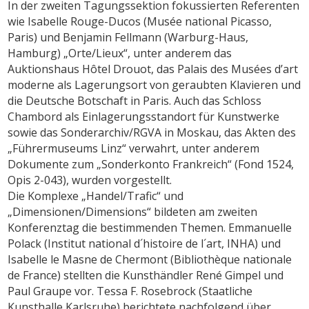
In der zweiten Tagungssektion fokussierten Referenten
wie Isabelle Rouge-Ducos (Musée national Picasso,
Paris) und Benjamin Fellmann (Warburg-Haus,
Hamburg) „Orte/Lieux“, unter anderem das
Auktionshaus Hôtel Drouot, das Palais des Musées d’art
moderne als Lagerungsort von geraubten Klavieren und
die Deutsche Botschaft in Paris. Auch das Schloss
Chambord als Einlagerungsstandort für Kunstwerke
sowie das Sonderarchiv/RGVA in Moskau, das Akten des
„Führermuseums Linz“ verwahrt, unter anderem
Dokumente zum „Sonderkonto Frankreich“ (Fond 1524,
Opis 2-043), wurden vorgestellt.
Die Komplexe „Handel/Trafic“ und
„Dimensionen/Dimensions“ bildeten am zweiten
Konferenztag die bestimmenden Themen. Emmanuelle
Polack (Institut national d´histoire de l´art, INHA) und
Isabelle le Masne de Chermont (Bibliothèque nationale
de France) stellten die Kunsthändler René Gimpel und
Paul Graupe vor. Tessa F. Rosebrock (Staatliche
Kunsthalle Karlsruhe) berichtete nachfolgend über