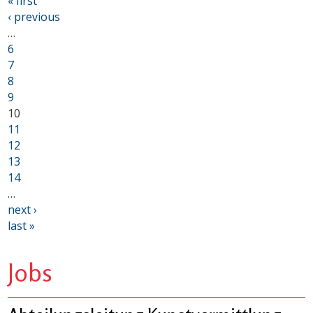
« first
‹ previous
…
6
7
8
9
10
11
12
13
14
…
next ›
last »
Jobs