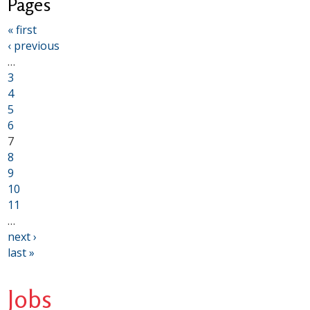
Pages
« first
‹ previous
…
3
4
5
6
7
8
9
10
11
…
next ›
last »
Jobs