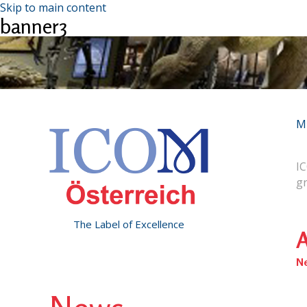
Skip to main content
banner3
M
IC
g
The Label of Excellence
A
N