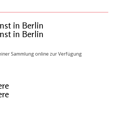
st in Berlin
st in Berlin
 seiner Sammlung online zur Verfügung
ere
ere