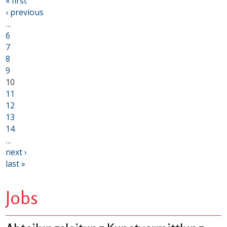
« first
‹ previous
…
6
7
8
9
10
11
12
13
14
…
next ›
last »
Jobs