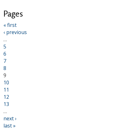
Pages
« first
‹ previous
…
5
6
7
8
9
10
11
12
13
…
next ›
last »