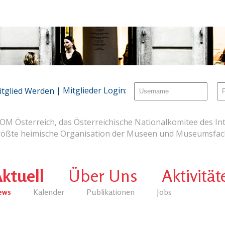
| Mitglieder Login:
itglied Werden
OM Österreich, das Österreichische Nationalkomitee des Int
rößte heimische Organisation der Museen und Museumsfach
ktuell
Über Uns
Aktivität
ews
Kalender
Publikationen
Jobs