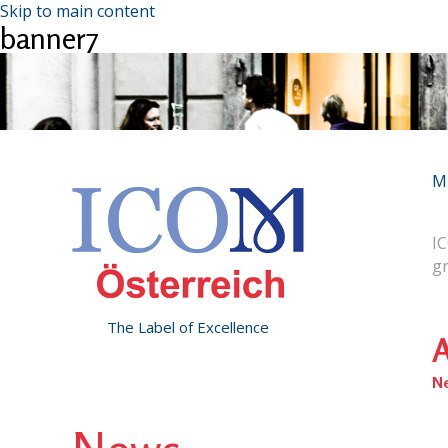
Skip to main content
banner7
M
IC
g
The Label of Excellence
A
N