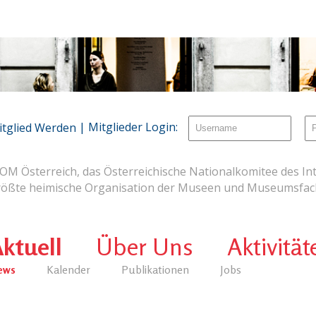
| Mitglieder Login:
itglied Werden
OM Österreich, das Österreichische Nationalkomitee des Int
rößte heimische Organisation der Museen und Museumsfach
ktuell
Über Uns
Aktivität
ews
Kalender
Publikationen
Jobs