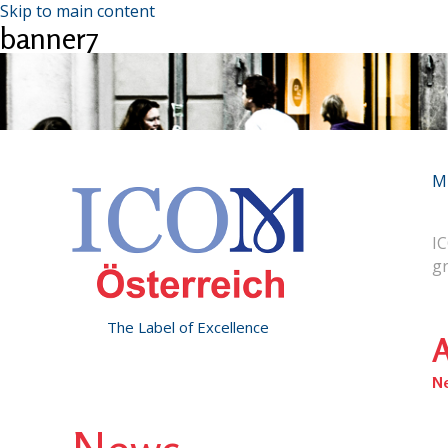
Skip to main content
banner7
M
IC
g
The Label of Excellence
A
N