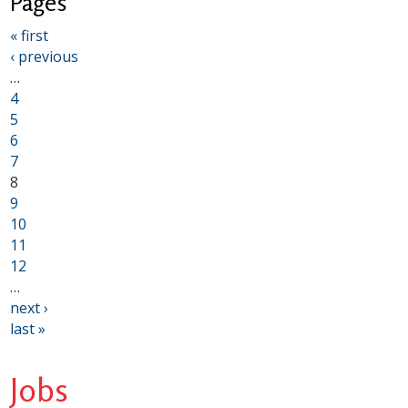
Pages
« first
‹ previous
…
4
5
6
7
8
9
10
11
12
…
next ›
last »
Jobs