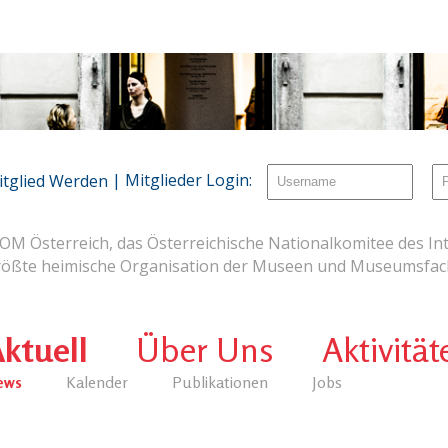
| Mitglieder Login:
itglied Werden
OM Österreich, das Österreichische Nationalkomitee des Int
rößte heimische Organisation der Museen und Museumsfach
ktuell
Über Uns
Aktivität
ews
Kalender
Publikationen
Jobs