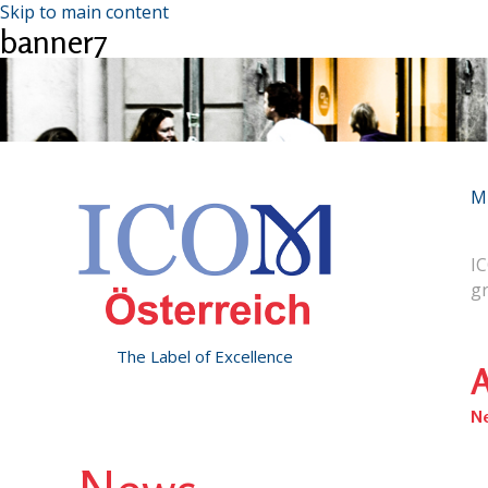
Skip to main content
banner7
M
IC
g
The Label of Excellence
A
N