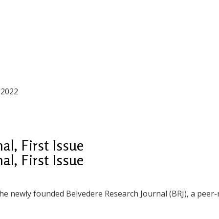
.2022
l, First Issue
l, First Issue
 the newly founded Belvedere Research Journal (BRJ), a peer-