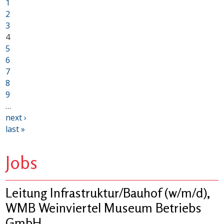
1
2
3
4
5
6
7
8
9
…
next ›
last »
Jobs
Leitung Infrastruktur/Bauhof (w/m/d),
WMB Weinviertel Museum Betriebs
GmbH