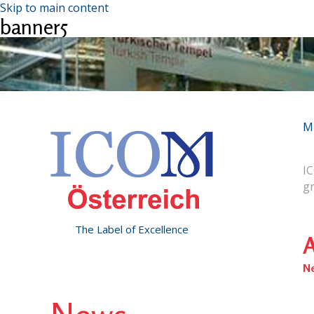
Skip to main content
banner5
M
IC
g
The Label of Excellence
A
N