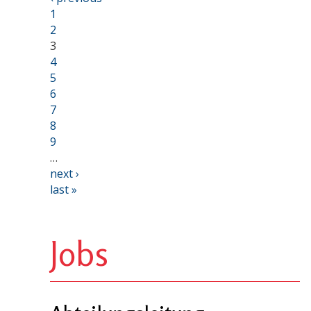
1
2
3
4
5
6
7
8
9
…
next ›
last »
Jobs