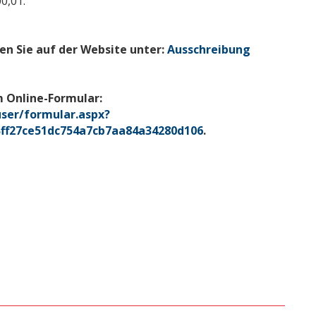
0,01.
en Sie auf der Website unter:
Ausschreibung
 Online-Formular:
user/formular.aspx?
ff27ce51dc754a7cb7aa84a34280d106
.