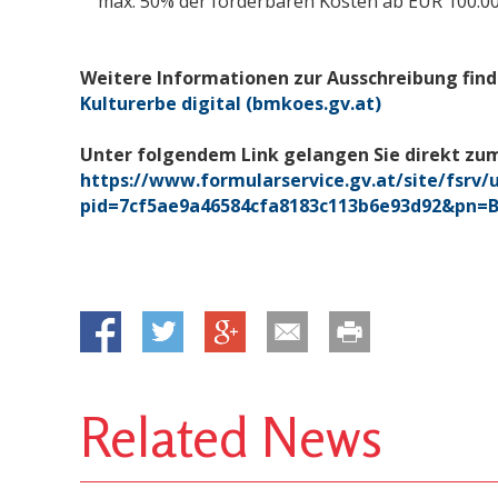
max. 50% der förderbaren Kosten ab EUR 100.00
Weitere Informationen zur Ausschreibung find
Kulturerbe digital (bmkoes.gv.at)
Unter folgendem Link gelangen Sie direkt zum
https://www.formularservice.gv.at/site/fsrv/
pid=7cf5ae9a46584cfa8183c113b6e93d92&pn=B
Related News