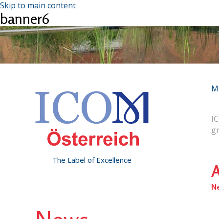
Skip to main content
banner6
M
IC
g
The Label of Excellence
A
N