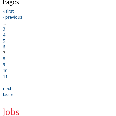
Pages
« first
‹ previous
…
3
4
5
6
7
8
9
10
11
…
next ›
last »
Jobs