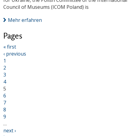
for Ukraine, the Polish Committee of the International
Council of Museums (ICOM Poland) is
Mehr erfahren
Pages
« first
‹ previous
1
2
3
4
5
6
7
8
9
…
next ›