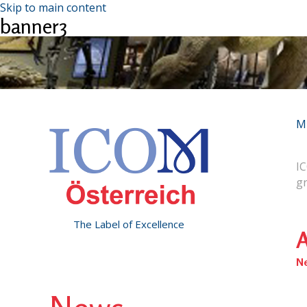
Skip to main content
banner3
M
IC
g
The Label of Excellence
A
N