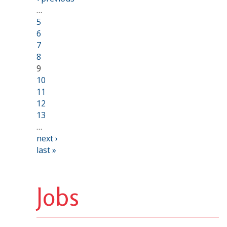
…
5
6
7
8
9
10
11
12
13
…
next ›
last »
Jobs