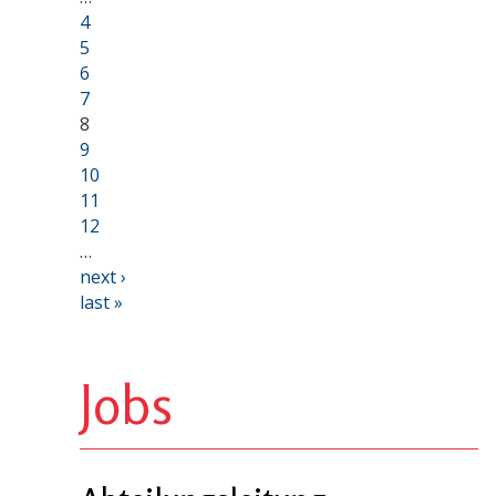
4
5
6
7
8
9
10
11
12
…
next ›
last »
Jobs