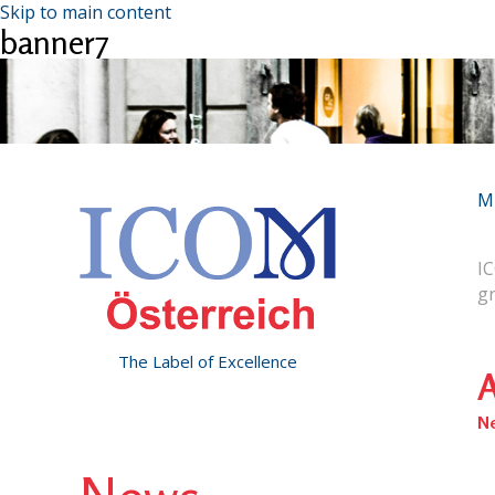
Skip to main content
banner7
M
IC
g
The Label of Excellence
A
N