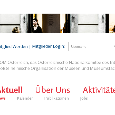
| Mitglieder Login:
itglied Werden
OM Österreich, das Österreichische Nationalkomitee des Int
rößte heimische Organisation der Museen und Museumsfach
ktuell
Über Uns
Aktivität
ews
Kalender
Publikationen
Jobs