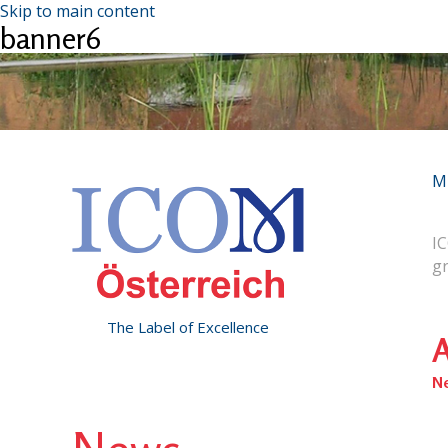
Skip to main content
banner6
M
IC
g
The Label of Excellence
A
N