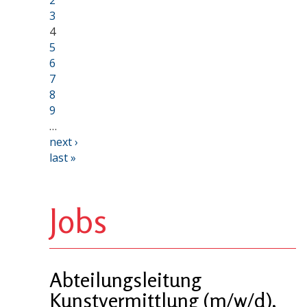
3
4
5
6
7
8
9
…
next ›
last »
Jobs
Abteilungsleitung
Kunstvermittlung (m/w/d),