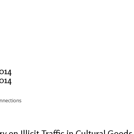
014
014
nnections
 on Illicit Traffic in Cultural Goods