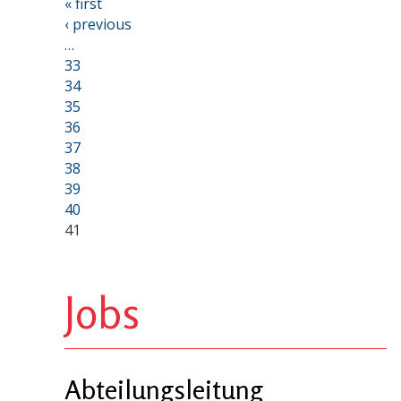
« first
‹ previous
…
33
34
35
36
37
38
39
40
41
Jobs
Abteilungsleitung