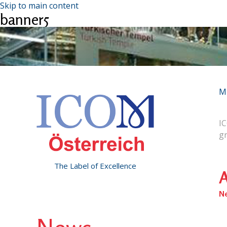
Skip to main content
banner5
M
IC
g
The Label of Excellence
A
N