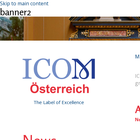
Skip to main content
banner2
M
IC
g
The Label of Excellence
A
N