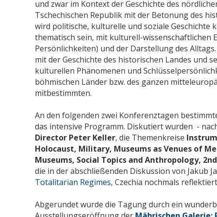
und zwar im Kontext der Geschichte des nördlich
Tschechischen Republik mit der Betonung des his
wird politische, kulturelle und soziale Geschichte 
thematisch sein, mit kulturell-wissenschaftlichen 
Persönlichkeiten) und der Darstellung des Alltag
mit der Geschichte des historischen Landes und se
kulturellen Phänomenen und Schlüsselpersönlichkei
böhmischen Länder bzw. des ganzen mitteleuropä
mitbestimmten.
An den folgenden zwei Konferenztagen bestimmt
das intensive Programm. Diskutiert wurden - nac
Director Peter Keller
, die Themenkreise
Instrum
Holocaust, Military,
Museums as Venues of Mem
Museums,
Social Topics and Anthropology,
2nd
die in der abschließenden Diskussion von Jakub 
Totalitarian Regimes
, Czechia nochmals reflekti
Abgerundet wurde die Tagung durch ein wunder
Ausstellungseröffnung der
Mährischen Galerie: 