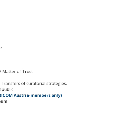
 A Matter of Trust
Transfers of curatorial strategies.
epublic
7 (ICOM Austria-members only)
zeum