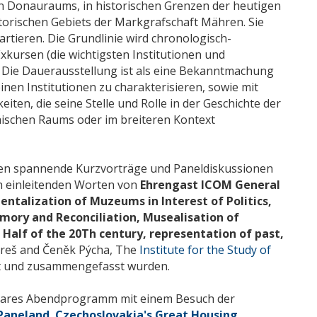
en Donauraums, in historischen Grenzen der heutigen
torischen Gebiets der Markgrafschaft Mähren. Sie
kartieren. Die Grundlinie wird chronologisch-
Exkursen (die wichtigsten Institutionen und
s. Die Dauerausstellung ist als eine Bekanntmachung
inen Institutionen zu charakterisieren, sowie mit
ten, die seine Stelle und Rolle in der Geschichte der
ischen Raums oder im breiteren Kontext
en spannende Kurzvorträge und Paneldiskussionen
h einleitenden Worten von
Ehrengast ICOM General
entalization of Muzeums in Interest of Politics,
ory and Reconciliation,
Musealisation of
 Half of the 20Th century, representation of past,
Jareš and Čeněk Pýcha, The
Institute for the Study of
ert und zusammengefasst wurden.
bares Abendprogramm mit einem Besuch der
Paneland. Czechoslovakia's Great Housing