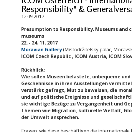
Responsibility" & Generalver
12.09.2017
Presumption to Responsibility. Museums and c
museums
22. - 24. 11. 2017
Moravian Gallery
(Místodržitelský palác, Moravs
ICOM
Czech Republic
, ICOM Austria, ICOM Slo
Rückblick:
Wie sollen Museen belastete, unbequeme und 
Geschehnisse in ihren Ausstellungen vermittel
verstärkt gefragt, Mut zu beweisen, die moral
und auf politische Ereignisse und gesellschaf
sie wichtige Bezüge zu Vergangenheit und Geg
Themen wie Migration, kulturelle Vielfalt, Gl
der Umwelt ansprechen.
Fragen, wie diese beschäftigen die internationa