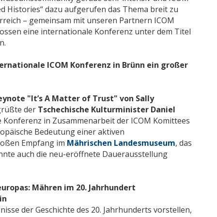
 Histories“ dazu aufgerufen das Thema breit zu
erreich – gemeinsam mit unseren Partnern ICOM
ossen eine internationale Konferenz unter dem Titel
n.
ternationale ICOM Konferenz in Brünn ein großer
eynote "It’s A Matter of Trust" von Sally
grüßte der
Tschechische Kulturminister Daniel
ese Konferenz in Zusammenarbeit der ICOM Komittees
ropäische Bedeutung einer aktiven
großen Empfang im
Mährischen Landesmuseum
, das
onnte auch die neu-eröffnete Dauerausstellung
uropas: Mähren im 20. Jahrhundert
in
isse der Geschichte des 20. Jahrhunderts vorstellen,