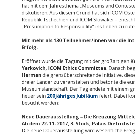
hat mit dem Jahresthema „Museums and Contested
diskutieren. Aus diesem Grund hat sich ICOM Öst
Republik Tschechien und ICOM Slowakei – entschl
„Presumption to Responsibility“ ins Leben zu rufe
Mit mehr als 130 Teilnehmer/innen war die In
Erfolg.
Eröffnet wurde die Tagung mit der großartigen
K
Yerkovich, ICOM Ethics Committee
. Danach be
Herman
die grenzüberschreitende Initiative, di
dreier Länder zu veranstalten und betonte die eu
Museumslandschaft. Der Tag endete mit einem 
heuer sein
200jähriges Jubiläum
feiert. Dabei k
besucht werden:
Neue Dauerausstellung – Die Kreuzung Mittele
Ab dem 22. 11. 2017, 3. Stock, Palais Dietrichste
Die neue Dauerausstellung wird wesentliche Ereign