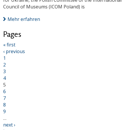
for Ukraine, the Polish Committee of the International
Council of Museums (ICOM Poland) is
Mehr erfahren
Pages
« first
‹ previous
1
2
3
4
5
6
7
8
9
…
next ›