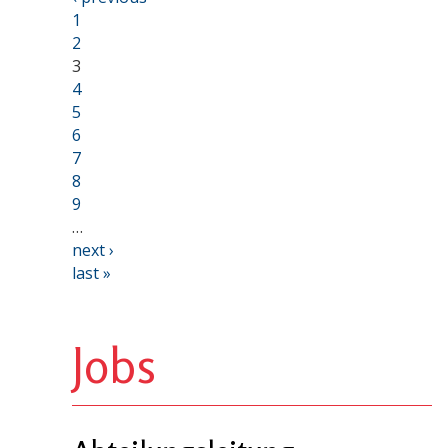
1
2
3
4
5
6
7
8
9
…
next ›
last »
Jobs