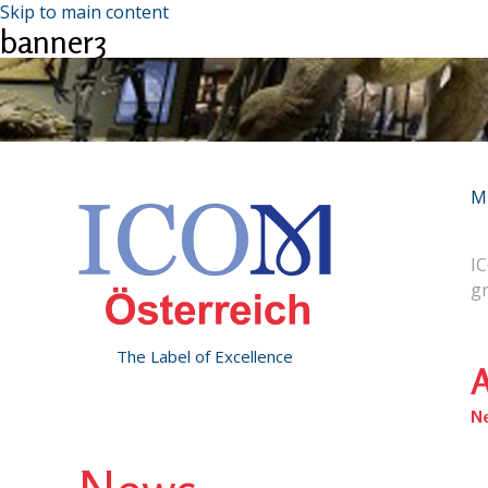
Skip to main content
banner3
M
IC
g
The Label of Excellence
A
N