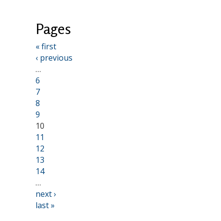
Pages
« first
‹ previous
…
6
7
8
9
10
11
12
13
14
…
next ›
last »