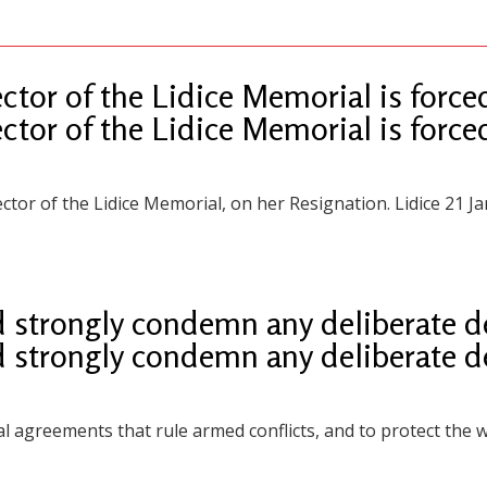
tor of the Lidice Memorial is forced
tor of the Lidice Memorial is forced
or of the Lidice Memorial, on her Resignation. Lidice 21 J
trongly condemn any deliberate des
trongly condemn any deliberate des
al agreements that rule armed conflicts, and to protect the wo