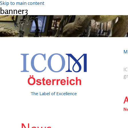
Skip to main content
banner3
M
IC
g
The Label of Excellence
A
N