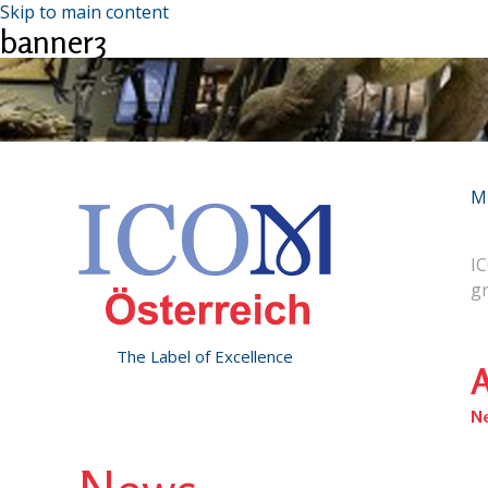
Skip to main content
banner3
M
IC
g
The Label of Excellence
A
N