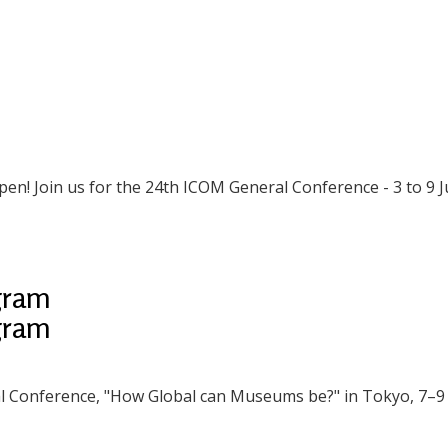
en! Join us for the 24th ICOM General Conference - 3 to 9 Ju
gram
gram
al Conference, "How Global can Museums be?" in Tokyo, 7–