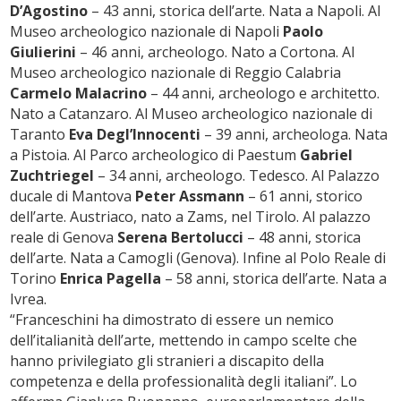
D’Agostino
– 43 anni, storica dell’arte. Nata a Napoli. Al
Museo archeologico nazionale di Napoli
Paolo
Giulierini
– 46 anni, archeologo. Nato a Cortona. Al
Museo archeologico nazionale di Reggio Calabria
Carmelo Malacrino
– 44 anni, archeologo e architetto.
Nato a Catanzaro. Al Museo archeologico nazionale di
Taranto
Eva Degl’Innocenti
– 39 anni, archeologa. Nata
a Pistoia. Al Parco archeologico di Paestum
Gabriel
Zuchtriegel
– 34 anni, archeologo. Tedesco. Al Palazzo
ducale di Mantova
Peter Assmann
– 61 anni, storico
dell’arte. Austriaco, nato a Zams, nel Tirolo. Al palazzo
reale di Genova
Serena Bertolucci
– 48 anni, storica
dell’arte. Nata a Camogli (Genova). Infine al Polo Reale di
Torino
Enrica Pagella
– 58 anni, storica dell’arte. Nata a
Ivrea.
“Franceschini ha dimostrato di essere un nemico
dell’italianità dell’arte, mettendo in campo scelte che
hanno privilegiato gli stranieri a discapito della
competenza e della professionalità degli italiani”. Lo