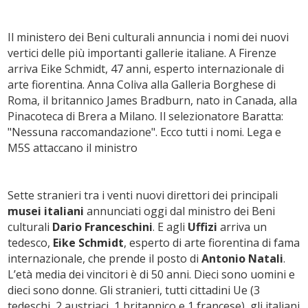
Il ministero dei Beni culturali annuncia i nomi dei nuovi
vertici delle più importanti gallerie italiane. A Firenze
arriva Eike Schmidt, 47 anni, esperto internazionale di
arte fiorentina. Anna Coliva alla Galleria Borghese di
Roma, il britannico James Bradburn, nato in Canada, alla
Pinacoteca di Brera a Milano. Il selezionatore Baratta:
"Nessuna raccomandazione". Ecco tutti i nomi. Lega e
M5S attaccano il ministro
Sette stranieri tra i venti nuovi direttori dei principali
musei italiani
annunciati oggi dal ministro dei Beni
culturali
Dario Franceschini
. E agli
Uffizi
arriva un
tedesco,
Eike Schmidt
, esperto di arte fiorentina di fama
internazionale, che prende il posto di
Antonio Natali
.
L’età media dei vincitori è di 50 anni. Dieci sono uomini e
dieci sono donne. Gli stranieri, tutti cittadini Ue (3
tedeschi, 2 austriaci, 1 britannico e 1 francese), gli italiani