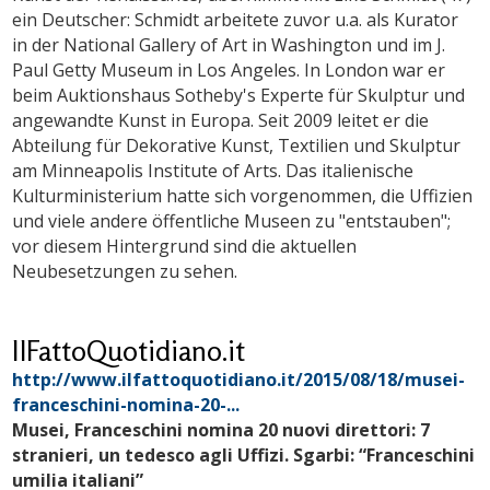
ein Deutscher: Schmidt arbeitete zuvor u.a. als Kurator
in der National Gallery of Art in Washington und im J.
Paul Getty Museum in Los Angeles. In London war er
beim Auktionshaus Sotheby's Experte für Skulptur und
angewandte Kunst in Europa. Seit 2009 leitet er die
Abteilung für Dekorative Kunst, Textilien und Skulptur
am Minneapolis Institute of Arts. Das italienische
Kulturministerium hatte sich vorgenommen, die Uffizien
und viele andere öffentliche Museen zu "entstauben";
vor diesem Hintergrund sind die aktuellen
Neubesetzungen zu sehen.
IlFattoQuotidiano.it
http://www.ilfattoquotidiano.it/2015/08/18/musei-
franceschini-nomina-20-...
Musei, Franceschini nomina 20 nuovi direttori: 7
stranieri, un tedesco agli Uffizi. Sgarbi: “Franceschini
umilia italiani”