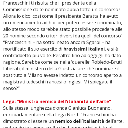
Franceschini ti risulta che il presidente della
Commissione da te nominato abbia fatto un concorso?
Allora io dico: così come il presidente Baratta ha avuto
un emendamento ad hoc per potere essere rinominato,
allo stesso modo sarebbe stato possibile procedere alle
20 nomine secondo criteri diversi da quelli del concorso”.
“Franceschini – ha sottolineato ancora Sgarbi – ha
mortificato il suo esercito di
bravissimi italiani
, e si è
contraddetto più volte. Peraltro fino ad oggi gli ho dato
ragione. Sarebbe come se nella ‘querelle’ Robledo-Bruti
Liberati, il ministero della Giustizia anziché nominare il
sostituto a Milano avesse indetto un concorso aperto a
magistrati tedeschi francesi o inglesi. Mi spiegate il
senso?”.
Lega: “Ministro nemico dell’italianità dell’arte”
Sulla stessa lunghezza d’onda Gianluca Buonanno,
europarlamentare della Lega Nord.: “Franceschini ha
dimostrato di essere un
nemico dell’italianità
dell’arte,
mettendo in campo scelte che hanno privilegiato gli