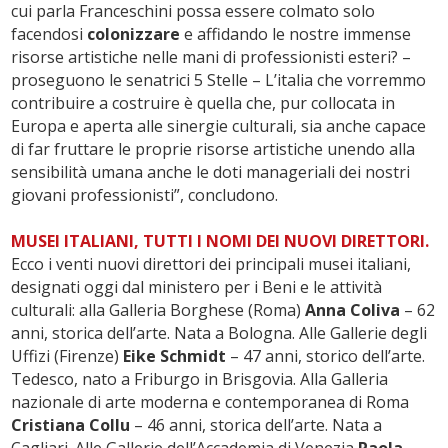
cui parla Franceschini possa essere colmato solo
facendosi
colonizzare
e affidando le nostre immense
risorse artistiche nelle mani di professionisti esteri? –
proseguono le senatrici 5 Stelle – L’italia che vorremmo
contribuire a costruire è quella che, pur collocata in
Europa e aperta alle sinergie culturali, sia anche capace
di far fruttare le proprie risorse artistiche unendo alla
sensibilità umana anche le doti manageriali dei nostri
giovani professionisti”, concludono.
MUSEI ITALIANI, TUTTI I NOMI DEI NUOVI DIRETTORI.
Ecco i venti nuovi direttori dei principali musei italiani,
designati oggi dal ministero per i Beni e le attività
culturali: alla Galleria Borghese (Roma)
Anna Coliva
– 62
anni, storica dell’arte. Nata a Bologna. Alle Gallerie degli
Uffizi (Firenze)
Eike Schmidt
– 47 anni, storico dell’arte.
Tedesco, nato a Friburgo in Brisgovia. Alla Galleria
nazionale di arte moderna e contemporanea di Roma
Cristiana Collu
– 46 anni, storica dell’arte. Nata a
Cagliari. Alle Gallerie dell’Accademia di Venezia
Paola