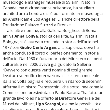
museologo e manager museale di 59 anni. Nato in
Canada, ma di cittadinanza britannica, ha studiato
architettura a Londra e si è poi formato in museologia
ad Amsterdam e Los Angeles. E’ anche direttore della
Fondazione Palazzo Strozzi a Firenze.
Tra le altre nomine, alla Galleria Borghese di Roma
arriva
Anna Coliva
, storica dell’arte, 62 anni. Nata a
Bologna, si è laureata con lode in storia dell’arte nel
1977 con
Giulio Carlo Argan
, alla Sapienza, dove ha
anche concluso il corso di perfezionamento in storia
dell’arte. Dal 1980 è funzionario del Ministero dei beni
culturali, e nel 2006 aveva già guidato la Galleria.
“Davvero con queste venti nomine di così grande
levatura scientifica internazionale il sistema museale
italiano volta pagina e recupera un ritardo di decenni”,
afferma il ministro Franceschini, che sottolinea come la
Commissione presieduta da Paolo Baratta “ha fatto un
grande lavoro ed ha offerto al Direttore Generale dei
Musei del Mibact,
Ugo Soragni
, e a me la possibilità di
scegliere in terne di assoluto valore. I nuovi direttori