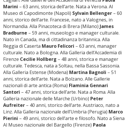
Marini
– 63 anni, storica dell’arte. Nata a Verona. Al
Museo di Capodimonte (Napoli)
Sylvain Bellenger
– 60
anni, storico dell’arte. Francese, nato a Valognes, in
Normandia. Alla Pinacoteca di Brera (Milano)
James
Bradburne
– 59 anni, museologo e manager culturale.
Nato in Canada, ma di cittadinanza britannica. Alla
Reggia di Caserta
Mauro Felicori
– 63 anni, manager
culturale. Nato a Bologna. Alla Galleria dell’Accademia di
Firenze
Cecilie Hollberg
– 48 anni, storica e manager
culturale. Tedesca, nata a Soltau, nella Bassa Sassonia.
Alla Galleria Estense (Modena)
Martina Bagnoli
– 51
anni, storica dell’arte. Nata a Bolzano. Alle Gallerie
nazionali di arte antica (Roma)
Flaminia Gennari
Santori
– 47 anni, storica dell’arte. Nata a Roma. Alla
Galleria nazionale delle Marche (Urbino)
Peter
Aufreiter
– 40 anni, storico dell’arte. Austriaco, nato a
Linz. Alla Galleria nazionale dell’Umbria (Perugia)
Marco
Pierini
– 49 anni, storico dell’arte e filosofo. Nato a Siena
Al Museo nazionale del Bargello (Firenze)
Paola