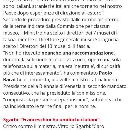
sono italiani, stranieri e italiani che tornano nel nostro
Paese dopo esperienze di direzione all’estero”.
Secondo le procedure previste dalle norme all’interno
delle terne indicate dalla Commisione per ciascun
museo, il Ministro ha scelto i direttori dei 7 musei di I
fascia, mentre il Direttore generale musei Soragni ha
scelto i Direttori dei 13 musei di II fascia.
“Non ho ricevuto
neanche una raccomandazione
,
durante la selezione mi è arrivata una, ripeto una sola
telefonata sulla materia, ma era ‘neutrale’, di curiosità
più che di interessamento”, ha commentato
Paolo
Baratta
, economista, più volte ministro, attualmente
Presidente della Biennale di Venezia al secondo mandato
consecutivo, che ha presieduto la commissione,
“composta da persone preparatissime”, sottolinea, che
ha individuato le terne finali per le nomine.
Sgarbi: “Franceschini ha umiliato italiani”
Critico contro il ministro, Vittorio Sgarbi: “Caro