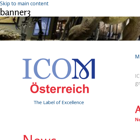
Skip to main content
banner3
M
IC
g
The Label of Excellence
A
N