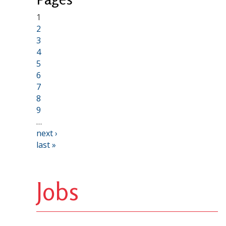
1
2
3
4
5
6
7
8
9
…
next ›
last »
Jobs