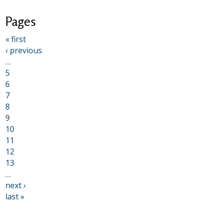
Pages
« first
‹ previous
…
5
6
7
8
9
10
11
12
13
…
next ›
last »