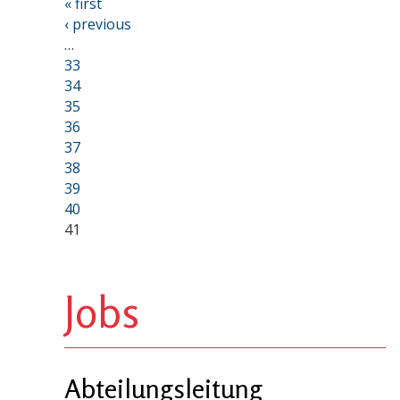
« first
‹ previous
…
33
34
35
36
37
38
39
40
41
Jobs
Abteilungsleitung