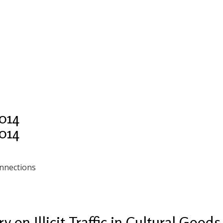
014
014
nnections
 on Illicit Traffic in Cultural Goods