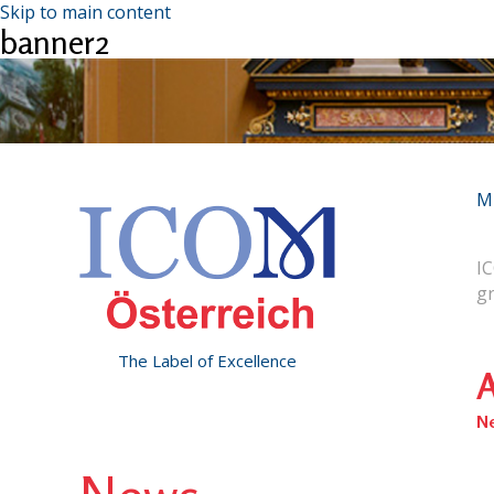
Skip to main content
banner2
M
IC
g
The Label of Excellence
A
N