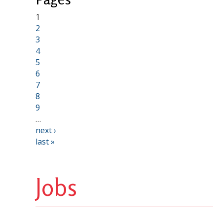
1
2
3
4
5
6
7
8
9
…
next ›
last »
Jobs