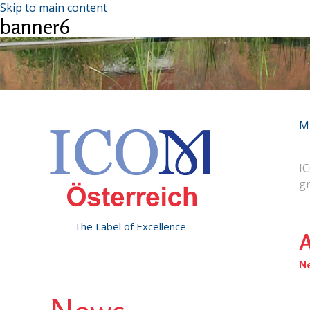
Skip to main content
banner6
M
IC
g
The Label of Excellence
A
N