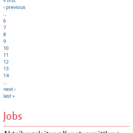
« first
‹ previous
…
6
7
8
9
10
11
12
13
14
…
next ›
last »
Jobs