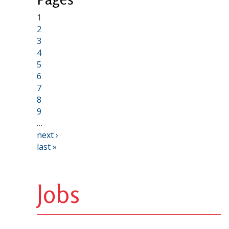
1
2
3
4
5
6
7
8
9
…
next ›
last »
Jobs