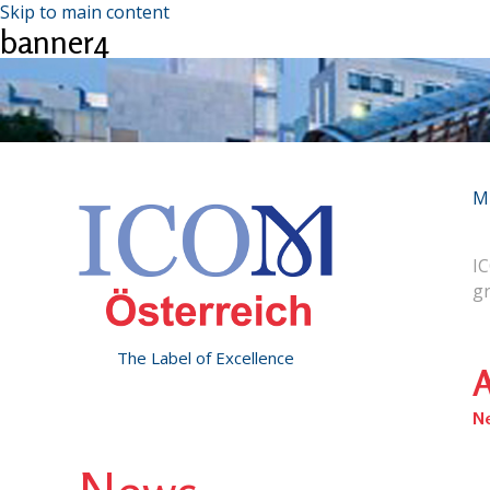
Skip to main content
banner4
M
IC
g
The Label of Excellence
A
N