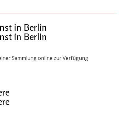
st in Berlin
st in Berlin
 seiner Sammlung online zur Verfügung
ere
ere