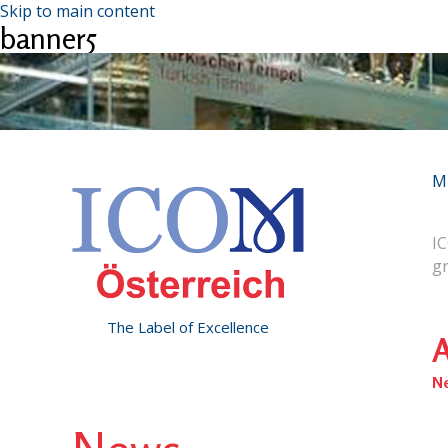
Skip to main content
banner5
M
IC
g
The Label of Excellence
A
N