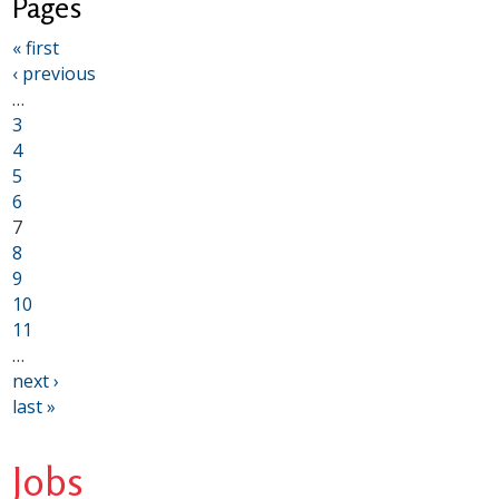
Pages
« first
‹ previous
…
3
4
5
6
7
8
9
10
11
…
next ›
last »
Jobs