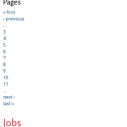
Pages
« first
‹ previous
…
3
4
5
6
7
8
9
10
11
…
next ›
last »
Jobs