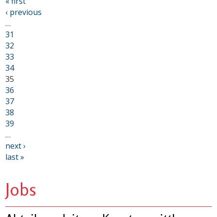
« first
‹ previous
…
31
32
33
34
35
36
37
38
39
…
next ›
last »
Jobs