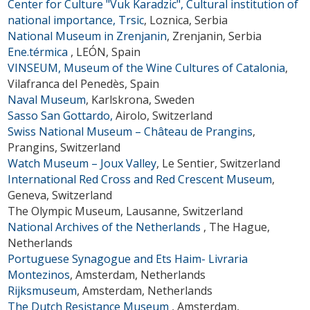
Center for Culture "Vuk Karadzic", Cultural institution of
national importance, Trsic
, Loznica, Serbia
National Museum in Zrenjanin
, Zrenjanin, Serbia
Ene.térmica
, LEÓN, Spain
VINSEUM, Museum of the Wine Cultures of Catalonia
,
Vilafranca del Penedès, Spain
Naval Museum
, Karlskrona, Sweden
Sasso San Gottardo,
Airolo, Switzerland
Swiss National Museum – Château de Prangins
,
Prangins, Switzerland
Watch Museum – Joux Valley
, Le Sentier, Switzerland
International Red Cross and Red Crescent Museum
,
Geneva, Switzerland
The Olympic Museum
, Lausanne, Switzerland
National Archives of the Netherlands
, The Hague,
Netherlands
Portuguese Synagogue and Ets Haim- Livraria
Montezinos
, Amsterdam, Netherlands
Rijksmuseum
, Amsterdam, Netherlands
The Dutch Resistance Museum
, Amsterdam,