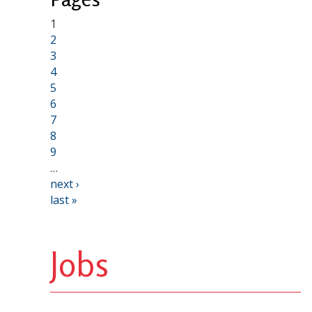
1
2
3
4
5
6
7
8
9
…
next ›
last »
Jobs