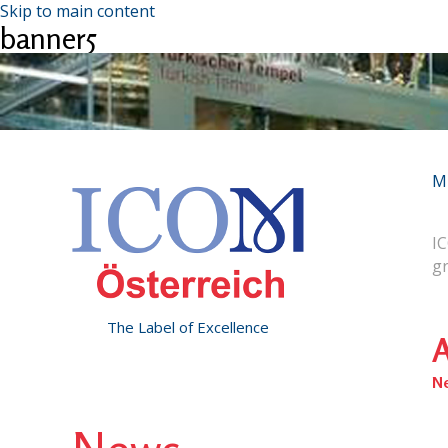
Skip to main content
banner5
M
IC
g
The Label of Excellence
A
N