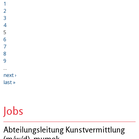
1
2
3
4
5
6
7
8
9
…
next ›
last »
Jobs
Abteilungsleitung Kunstvermittlung
(m/w/d), mumok