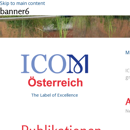
Skip to main content
banner6
M
IC
g
The Label of Excellence
A
N